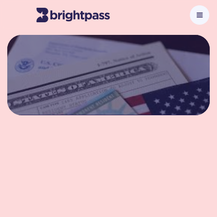
Visa EB-2 NIW (Exención por Interés
Nacional)
Si aplicas por esta categoría, tu expediente se
centra en demostrar que tu proyecto tiene
mérito
sustancial y relevancia nacional, estas bien